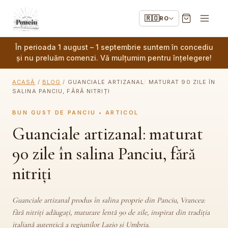
🇷🇴
RO
În perioada 1 august – 1 septembrie suntem în concediu
și nu preluăm comenzi. Vă mulțumim pentru înțelegere!
ACASĂ
/
BLOG
/
GUANCIALE ARTIZANAL: MATURAT 90 ZILE ÎN
SALINA PANCIU, FĂRĂ NITRIȚI
BUN GUST DE PANCIU • ARTICOL
Guanciale artizanal: maturat
90 zile în salina Panciu, fără
nitriți
Guanciale artizanal produs în salina proprie din Panciu, Vrancea:
fără nitriți adăugați, maturare lentă 90 de zile, inspirat din tradiția
italiană autentică a regiunilor Lazio și Umbria.