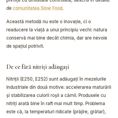
pivnițe cu umiditate controlată, descris în detaliu
de
comunitatea Slow Food
.
Această metodă nu este o inovație, ci o
readucere la viață a unui principiu vechi: natura
conservă mai bine decât chimia, dar are nevoie
de spațiul potrivit.
De ce fără nitriți adăugați
Nitriții (E250, E252) sunt adăugați în mezelurile
industriale din două motive: accelerarea maturării
și stabilizarea culorii roșii a cărnii. Produsele cu
nitriți arată bine în raft mai mult timp. Problema
este că, la temperaturi ridicate (prăjire, grătar),