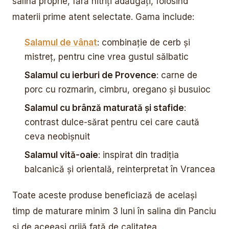
salina proprie, fără nitriți adăugați, folosind
materii prime atent selectate. Gama include:
Salamul de vânat
: combinație de cerb și
mistreț, pentru cine vrea gustul sălbatic
Salamul cu ierburi de Provence
: carne de
porc cu rozmarin, cimbru, oregano și busuioc
Salamul cu brânză maturată și stafide
:
contrast dulce-sărat pentru cei care caută
ceva neobișnuit
Salamul vită-oaie
: inspirat din tradiția
balcanică și orientală, reinterpretat în Vrancea
Toate aceste produse beneficiază de același
timp de maturare minim 3 luni în salina din Panciu
și de aceeași grijă față de calitatea