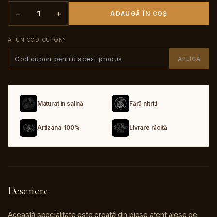
−
+
1
ADAUGĂ ÎN COȘ
AI UN COD CUPON?
APLICĂ
Maturat în salină
Fără nitriți
Artizanal 100%
Livrare răcită
Descriere
Această specialitate este creată din piese atent alese de