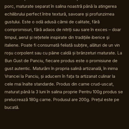
porc, maturate separat în salina noastră până la atingerea
echilibrului perfect între textură, savoare și profunzimea
gustului. Este o odă adusă cărnii de calitate, fără
compromisuri, fără adaos de nitriți sau sare în exces – doar
timpul, aerul și rețetele inspirate din tradițiile iberice și
italiene. Poate fi consumată feliată subțire, alături de un vin
roșu corpolent sau cu pâine caldă și brânzeturi maturate. La
Bun Gust de Panciu, fiecare produs este o promisiune de
gust autentic. Maturăm în propria salină artizanală, în inima
Vrancei la Panciu, și aducem în fața ta artizanat culinar la
cele mai înalte standarde. Produs din carne crud-uscat,
maturat până la 3 luni în salina proprie Pentru 100g produs se
prelucrează 180g carne. Produsul are 200g. Prețul este pe
bucată.