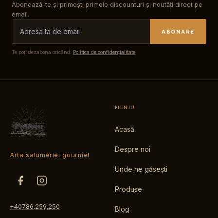
Abonează-te și primești primele discounturi și noutăți direct pe
email.
ABONARE
Te poți dezabona oricând.
Politica de confidențialitate
MENIU
Acasă
Despre noi
Arta salumeriei gourmet
Unde ne găsești
Produse
+40786.259.250
Blog