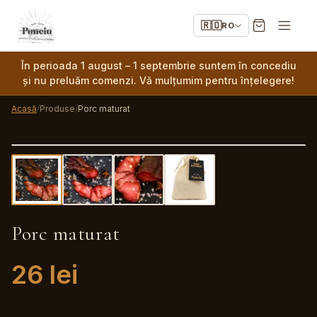
🇷🇴
RO
În perioada 1 august – 1 septembrie suntem în concediu
și nu preluăm comenzi. Vă mulțumim pentru înțelegere!
Acasă
/
Produse
/
Porc maturat
Porc maturat
26
lei