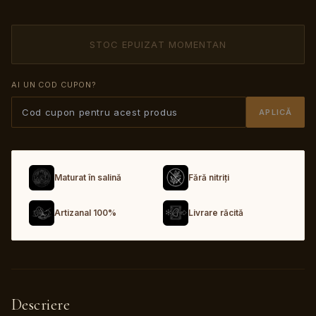
STOC EPUIZAT MOMENTAN
AI UN COD CUPON?
APLICĂ
Maturat în salină
Fără nitriți
Artizanal 100%
Livrare răcită
Descriere