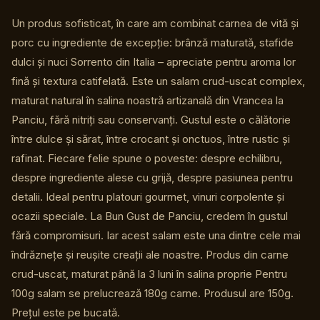
Un produs sofisticat, în care am combinat carnea de vită și
porc cu ingrediente de excepție: brânză maturată, stafide
dulci și nuci Sorrento din Italia – apreciate pentru aroma lor
fină și textura catifelată. Este un salam crud-uscat complex,
maturat natural în salina noastră artizanală din Vrancea la
Panciu, fără nitriți sau conservanți. Gustul este o călătorie
între dulce și sărat, între crocant și onctuos, între rustic și
rafinat. Fiecare felie spune o poveste: despre echilibru,
despre ingrediente alese cu grijă, despre pasiunea pentru
detalii. Ideal pentru platouri gourmet, vinuri corpolente și
ocazii speciale. La Bun Gust de Panciu, credem în gustul
fără compromisuri. Iar acest salam este una dintre cele mai
îndrăznețe și reușite creații ale noastre. Produs din carne
crud-uscat, maturat până la 3 luni în salina proprie Pentru
100g salam se prelucrează 180g carne. Produsul are 150g.
Prețul este pe bucată.