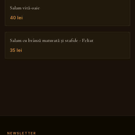
Salam vită-oaie
40
lei
Salam cu brânză maturată și stafide - Feliat
35
lei
NEWSLETTER