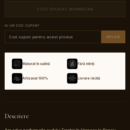
STOC EPUIZAT MOMENTAN
AI UN COD CUPON?
APLICĂ
Maturat în salină
Fără nitriți
Artizanal 100%
Livrare răcită
Descriere