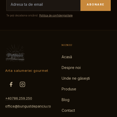
ABONARE
Te poți dezabona oricând.
Politica de confidențialitate
MENIU
Acasă
Despre noi
Arta salumeriei gourmet
Unde ne găsești
Produse
+40786.259.250
Blog
office@bungustdepanciu.ro
Contact